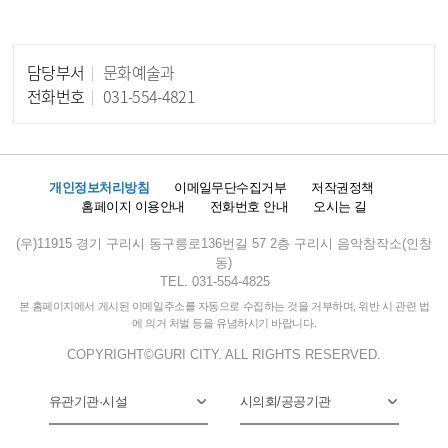
담당부서
문화예술과
담당자 정보
전화번호
031-554-4821
개인정보처리방침
이메일무단수집거부
저작권정책
홈페이지 이용안내
전화번호 안내
오시는 길
(우)11915 경기 구리시 동구릉로136번길 57 2층 구리시 음악창작소(인창
동)
TEL. 031-554-4825
본 홈페이지에서 게시된 이메일주소를 자동으로 수집하는 것을 거부하며, 위반 시 관련 법
에 의거 처벌 등을 유념하시기 바랍니다.
COPYRIGHT©GURI CITY. ALL RIGHTS RESERVED.
유관기관·시설
시의회/공공기관