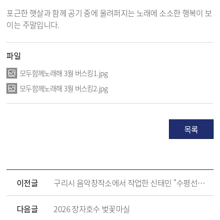
포근한 햇살과 함께 공기 중에 울려퍼지는 노래에 소소한 행복이 보
이는 주말입니다.
파일
모두함께노래해 3월 버스킹1.jpg
모두함께노래해 3월 버스킹2.jpg
목록
이전글
구리시 음악창작소에서 작업한 신태민 "수평선이 빛나는 아침에" 발매
다음글
2026 장자호수 벚꽃마실