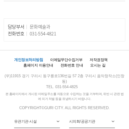
담당부서
문화예술과
담당자 정보
전화번호
031-554-4821
개인정보처리방침
이메일무단수집거부
저작권정책
홈페이지 이용안내
전화번호 안내
오시는 길
(우)11915 경기 구리시 동구릉로136번길 57 2층 구리시 음악창작소(인창
동)
TEL. 031-554-4825
본 홈페이지에서 게시된 이메일주소를 자동으로 수집하는 것을 거부하며, 위반 시 관련 법
에 의거 처벌 등을 유념하시기 바랍니다.
COPYRIGHT©GURI CITY. ALL RIGHTS RESERVED.
유관기관·시설
시의회/공공기관