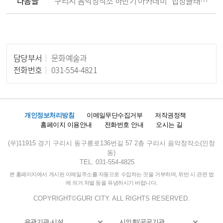
다음글
구리시 음악창작소 하반기 아카데미 "합창클래스" 수업
담당부서
문화예술과
담당자 정보
전화번호
031-554-4821
개인정보처리방침
이메일무단수집거부
저작권정책
홈페이지 이용안내
전화번호 안내
오시는 길
(우)11915 경기 구리시 동구릉로136번길 57 2층 구리시 음악창작소(인창
동)
TEL. 031-554-4825
본 홈페이지에서 게시된 이메일주소를 자동으로 수집하는 것을 거부하며, 위반 시 관련 법
에 의거 처벌 등을 유념하시기 바랍니다.
COPYRIGHT©GURI CITY. ALL RIGHTS RESERVED.
유관기관·시설
시의회/공공기관