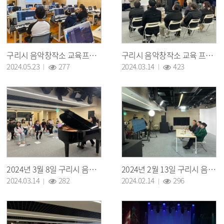
구리시 음악창작소 교육프로그램 개러지 밴드 현장 모습
구리시 음악창작소 교육 프로그램 '골든 보이스' 수업 현장 모습
조회 :
조회 :
2024.05.23
277
2024.03.14
423
2024년 3월 8일 구리시 음악창작소 멀티스튜디오 어린이 동요 대회 연습 현장
2024년 2월 13일 구리시 음악창작소 멀티 스튜디오 '아재의 참견' 촬영
조회 :
조회 :
2024.03.14
282
2024.02.14
296