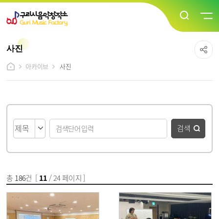
사진
아카이브
사진
게시물 검색
검색
총
186
건 [
11
/ 24 페이지 ]