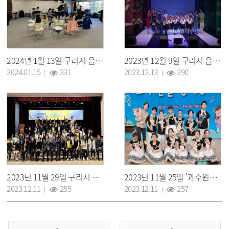
2024년 1월 13일 구리시 음악창작소 멀티 스튜디오 'LET'S GO 동요대회' 연습 사진
2023년 12월 9일 구리시 음악창작소 쇼케이스 단체사진
조회 :
조회 :
2024.01.15
331
2023.12.13
290
2023년 11월 29일 구리시 음악창작소 '스쿨KIN' 제작발표회 단체사진
2023년 11월 25일 '과수원길 창작동요제' 구리시 음악창작소 대표 '레츠고 중창단' 단체사진
조회 :
조회 :
2023.12.11
255
2023.12.11
257