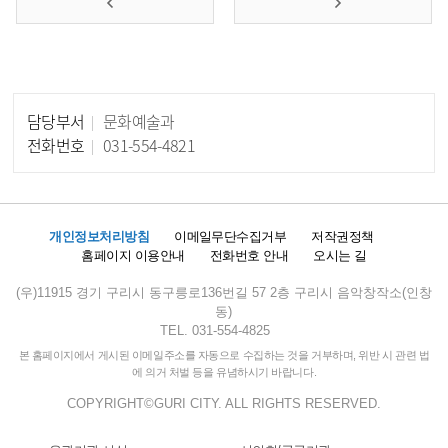
담당부서
문화예술과
담당자 정보
전화번호
031-554-4821
개인정보처리방침
이메일무단수집거부
저작권정책
홈페이지 이용안내
전화번호 안내
오시는 길
(우)11915 경기 구리시 동구릉로136번길 57 2층 구리시 음악창작소(인창
동)
TEL. 031-554-4825
본 홈페이지에서 게시된 이메일주소를 자동으로 수집하는 것을 거부하며, 위반 시 관련 법
에 의거 처벌 등을 유념하시기 바랍니다.
COPYRIGHT©GURI CITY. ALL RIGHTS RESERVED.