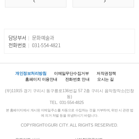
담당부서
문화예술과
담당자 정보
전화번호
031-554-4821
개인정보처리방침
이메일무단수집거부
저작권정책
홈페이지 이용안내
전화번호 안내
오시는 길
(우)11915 경기 구리시 동구릉로136번길 57 2층 구리시 음악창작소(인창
동)
TEL. 031-554-4825
본 홈페이지에서 게시된 이메일주소를 자동으로 수집하는 것을 거부하며, 위반 시 관련 법
에 의거 처벌 등을 유념하시기 바랍니다.
COPYRIGHT©GURI CITY. ALL RIGHTS RESERVED.