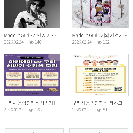
Made In Guri 2기인 재이 신곡 발표
Made In Guri 2기의 시호가 "27" 싱글 발매
조회 :
조회 :
2026.02.24
140
2026.02.24
132
구리시 음악창작소 상반기 [아카데미 de 구리] 수강생 모집
구리시 음악창작소 [레츠고!동요대회]신규 참여자 모집
조회 :
조회 :
2026.02.24
128
2026.02.24
81