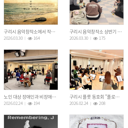
구리시 음악창작소에서 작업한 신태민 "수평선이 빛나는 아침에" 발매
구리시 음악창작소 상반기 아카데미 "클래식이랑 놀자"수업
조회 :
조회 :
2026.03.30
164
2026.03.30
175
노인 대상 장애인과 비장애인이 함께하는 하모니카 수업
구리시 플룻 동호회 "플로리아" 연습
조회 :
조회 :
2026.02.24
194
2026.02.24
208