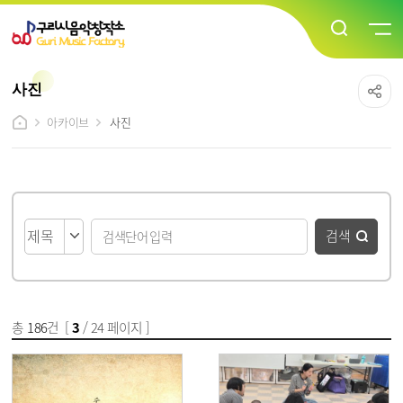
사진
아카이브
사진
게시물 검색
검색
총
186
건 [
3
/ 24 페이지 ]