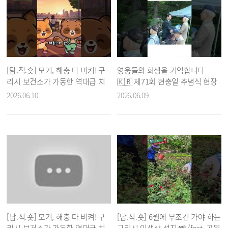
[담.직.숏] 모기, 해충 다 비켜! 구
영웅들의 희생을 기억합니다
리시 보건소가 가동한 역대급 치
🇰🇷 제71회 현충일 추념식 현장
트키 🚫
2026.06.10
2026.06.09
[담.직.숏] 모기, 해충 다 비켜! 구
[담.직.숏] 6월에 무조건 가야 하는
리시 보건소가 가동한 역대급 치
구리시 인생샷 성지 📸 (feat. 공원