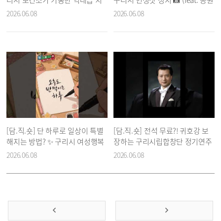
트키 🚫
녹지과)
2026.06.08
2026.06.08
[담.직.숏] 단 하루로 일상이 특별
[담.직.숏] 전석 무료?! 귀호강 보
해지는 방법? ✨ 구리시 여성행복
장하는 구리시립합창단 정기연주
센터 원데이클래스 라인업 大공
회 라인업 大공개 🎶✨
2026.06.08
2026.06.08
개!