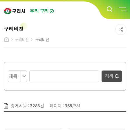
우리 구리
구리비전
구리비전
구리비전
게시물 검색 폼
검색
총게시물 :
2283
건
페이지 :
368
/381