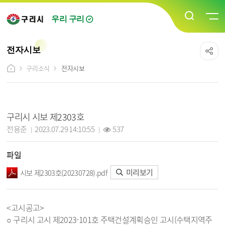
우리 구리
전자시보
구리소식
전자시보
전자시보 상세보기 - 제목, 담당자, 작성일, 조회수, 파일, 내용 정보 제공
구리시 시보 제2303호
작성자 :
작성일 :
조회 :
전용준
2023.07.29 14:10:55
537
파일
미리보기
시보 제2303호(20230728).pdf
<고시공고>
○ 구리시 고시 제2023-101호 주택건설계획승인 고시(수택지역주