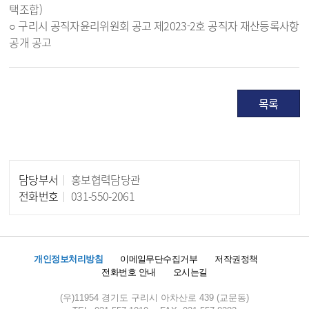
택조합)
○ 구리시 공직자윤리위원회 공고 제2023-2호 공직자 재산등록사항
공개 공고
목록
담당부서
홍보협력담당관
담당자 정보
전화번호
031-550-2061
개인정보처리방침
이메일무단수집거부
저작권정책
전화번호 안내
오시는길
(우)11954 경기도 구리시 아차산로 439 (교문동)