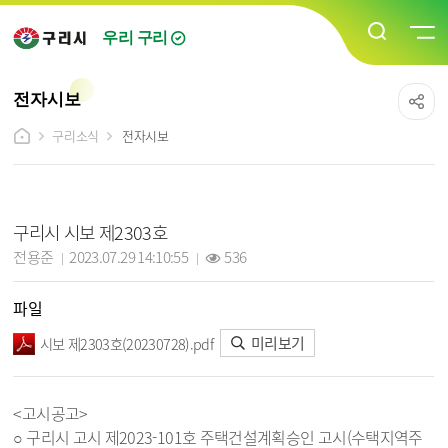
우리 구리
전자시보
구리소식
전자시보
전자시보 상세보기 - 제목, 담당자, 작성일, 조회수, 파일, 내용 정보 제공
구리시 시보 제2303호
작성자 :
작성일 :
조회 :
전용준
2023.07.29 14:10:55
536
파일
미리보기
시보 제2303호(20230728).pdf
<고시공고>
○ 구리시 고시 제2023-101호 주택건설계획승인 고시(수택지역주