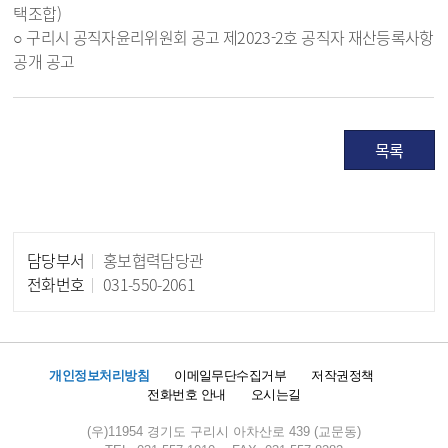
택조합)
○ 구리시 공직자윤리위원회 공고 제2023-2호 공직자 재산등록사항
공개 공고
목록
담당부서
홍보협력담당관
담당자 정보
전화번호
031-550-2061
개인정보처리방침
이메일무단수집거부
저작권정책
전화번호 안내
오시는길
(우)11954 경기도 구리시 아차산로 439 (교문동)