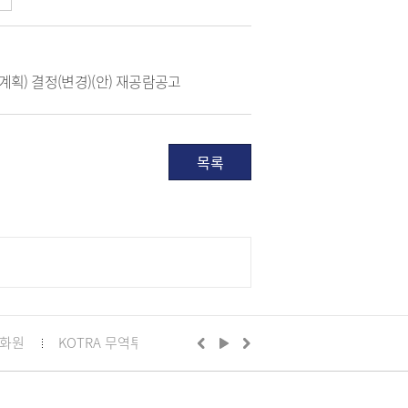
계획) 결정(변경)(안) 재공람공고
목록
화원
KOTRA 무역투자24
구리시의회
정부24
경기