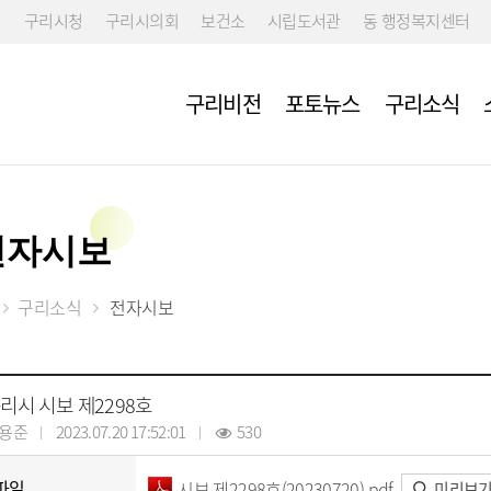
구리시청
구리시의회
보건소
시립도서관
동 행정복지센터
구리비전
포토뉴스
구리소식
전자시보
구리소식
전자시보
리시 시보 제2298호
용준
2023.07.20 17:52:01
530
파일
시보 제2298호(20230720).pdf
미리보