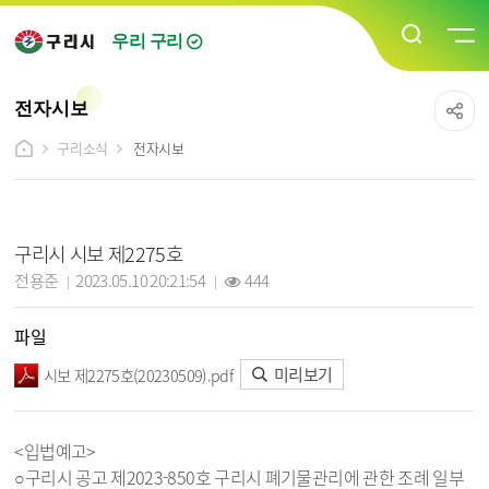
우리 구리
전자시보
구리소식
전자시보
전자시보 상세보기 - 제목, 담당자, 작성일, 조회수, 파일, 내용 정보 제공
구리시 시보 제2275호
작성자 :
작성일 :
조회 :
전용준
2023.05.10 20:21:54
444
파일
미리보기
시보 제2275호(20230509).pdf
<입법예고>
○구리시 공고 제2023-850호 구리시 폐기물관리에 관한 조례 일부