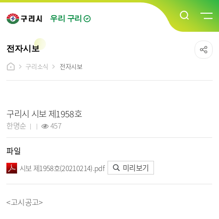
우리 구리
전자시보
구리소식
전자시보
전자시보 상세보기 - 제목, 담당자, 작성일, 조회수, 파일, 내용 정보 제공
구리시 시보 제1958호
작성자 :
작성일 :
조회 :
한명순
457
파일
미리보기
시보 제1958호(20210214).pdf
<고시공고>