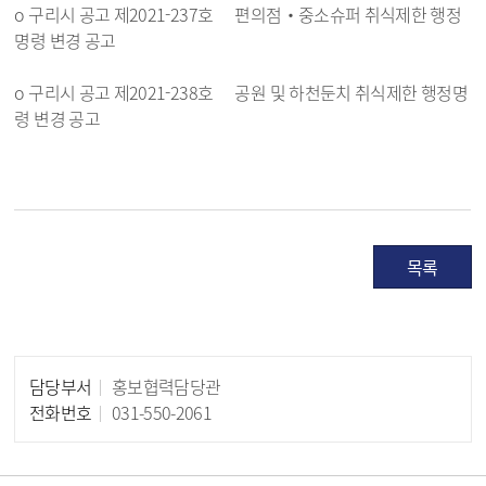
o 구리시 공고 제2021-237호 편의점‧중소슈퍼 취식제한 행정
명령 변경 공고
o 구리시 공고 제2021-238호 공원 및 하천둔치 취식제한 행정명
령 변경 공고
목록
담당부서
홍보협력담당관
담당자 정보
전화번호
031-550-2061