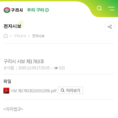
우리 구리
전자시보
구리소식
전자시보
전자시보 상세보기 - 제목, 담당자, 작성일, 조회수, 파일, 내용 정보 제공
구리시 시보 제1783호
작성자 :
작성일 :
조회 :
손아름
2019.12.09 17:25:35
521
파일
미리보기
시보 제1783호(20191209).pdf
<자치법규>