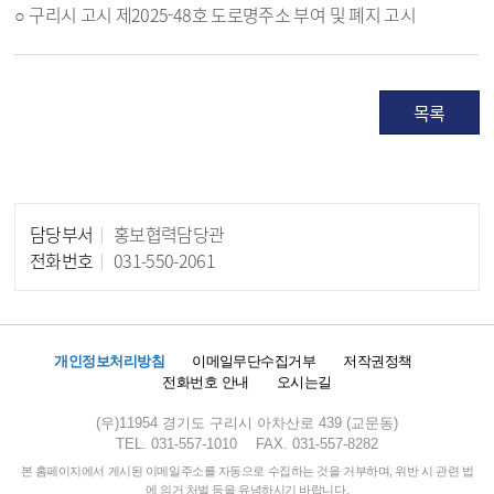
○ 구리시 고시 제2025-48호 도로명주소 부여 및 폐지 고시
목록
담당부서
홍보협력담당관
담당자 정보
전화번호
031-550-2061
개인정보처리방침
이메일무단수집거부
저작권정책
전화번호 안내
오시는길
(우)11954 경기도 구리시 아차산로 439 (교문동)
TEL. 031-557-1010
FAX. 031-557-8282
본 홈페이지에서 게시된 이메일주소를 자동으로 수집하는 것을 거부하며, 위반 시 관련 법
에 의거 처벌 등을 유념하시기 바랍니다.