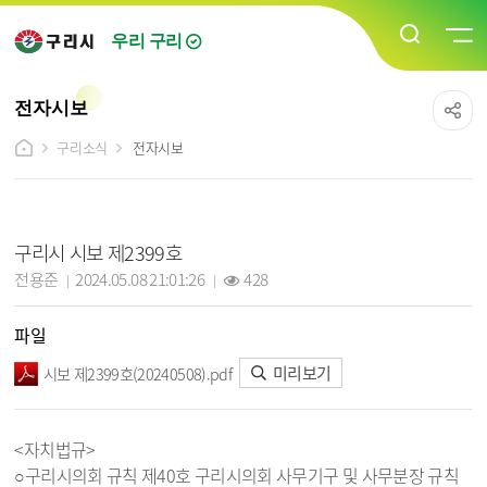
우리 구리
전자시보
구리소식
전자시보
전자시보 상세보기 - 제목, 담당자, 작성일, 조회수, 파일, 내용 정보 제공
구리시 시보 제2399호
작성자 :
작성일 :
조회 :
전용준
2024.05.08 21:01:26
428
파일
미리보기
시보 제2399호(20240508).pdf
<자치법규>
○구리시의회 규칙 제40호 구리시의회 사무기구 및 사무분장 규칙