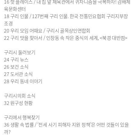
16 핫 플레이스 / 내 집 앞 체육관에서 귀차니즘을 극복하자! 검배체
육문화센터
18 구리 인물 / 127번째 구리 인물. 한국 전통민요협회 구리지부장
조경
20 우리 모임 어때요 / 구리시 골목상인연합회
22 구리 맛을 찾아서 / 인창동 속 작은 중식의 세계, <북경 대반점>
구리시 둘러보기
24 구리 뉴스
26 보건 소식
27 도서관 소식
28 우리 동네 이야기
구리시의회 소식
32 원구성 현황
구리에서 행복찾기
36 생활 속 법률 / ‘전세 사기 피해자 지원 정책’은 어떤 것들이 있을
까?