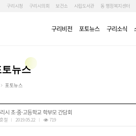
구리시청
구리시의회
보건소
시립도서관
동 행정복지센터
구리비전
포토뉴스
구리소식
포토뉴스
포토뉴스
리시 초·중·고등학교 학부모 간담회
훈철
2019.05.22
719