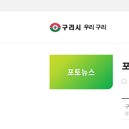
우리 구리
포토뉴스
구
정