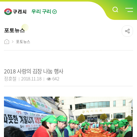
우리 구리
포토뉴스
포토뉴스
포토뉴스 상세보기 - 제목, 담당자, 작성일, 조회수, 내용, 파일 정보 제공
2018 사랑의 김장 나눔 행사
작성자 :
작성일 :
조회 :
정훈철
2018.11.18
642