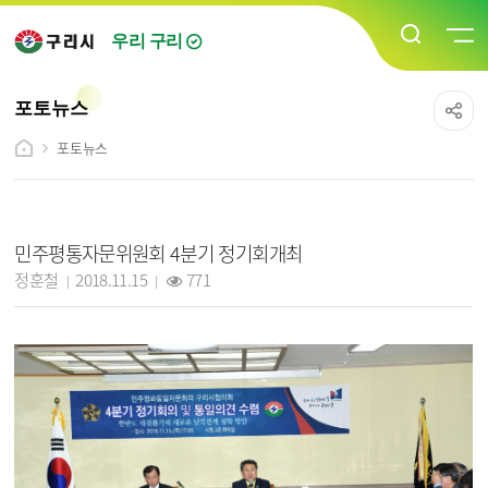
우리 구리
포토뉴스
포토뉴스
포토뉴스 상세보기 - 제목, 담당자, 작성일, 조회수, 내용, 파일 정보 제공
민주평통자문위원회 4분기 정기회개최
작성자 :
작성일 :
조회 :
정훈철
2018.11.15
771