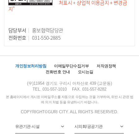
처표시 + 상업적 이용금지 + 변경금
지"
담당부서
홍보협력담당관
담당자 정보
전화번호
031-550-2885
개인정보처리방침
이메일무단수집거부
저작권정책
전화번호 안내
오시는길
(우)11954 경기도 구리시 아차산로 439 (교문동)
TEL. 031-557-1010
FAX. 031-557-8282
본 홈페이지에서 게시된 이메일주소를 자동으로 수집하는 것을 거부하며, 위반 시 관련 법
에 의거 처벌 등을 유념하시기 바랍니다.
COPYRIGHT©GURI CITY. ALL RIGHTS RESERVED.
유관기관·시설
시의회/공공기관