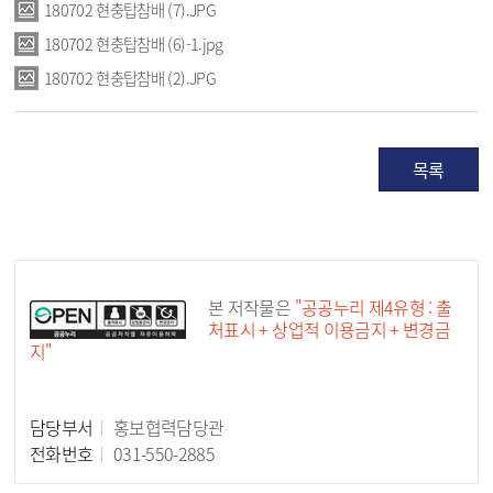
180702 현충탑참배 (7).JPG
180702 현충탑참배 (6)-1.jpg
180702 현충탑참배 (2).JPG
목록
공공누리 공공저작물
본 저작물은
"공공누리 제4유형 : 출
처표시 + 상업적 이용금지 + 변경금
지"
담당부서
홍보협력담당관
담당자 정보
전화번호
031-550-2885