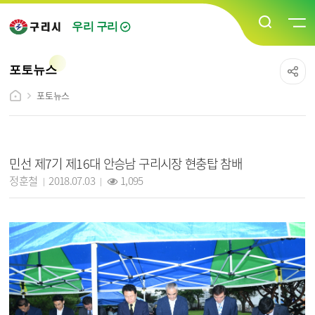
우리 구리
포토뉴스
포토뉴스
포토뉴스 상세보기 - 제목, 담당자, 작성일, 조회수, 내용, 파일 정보 제공
민선 제7기 제16대 안승남 구리시장 현충탑 참배
작성자 :
작성일 :
조회 :
정훈철
2018.07.03
1,095