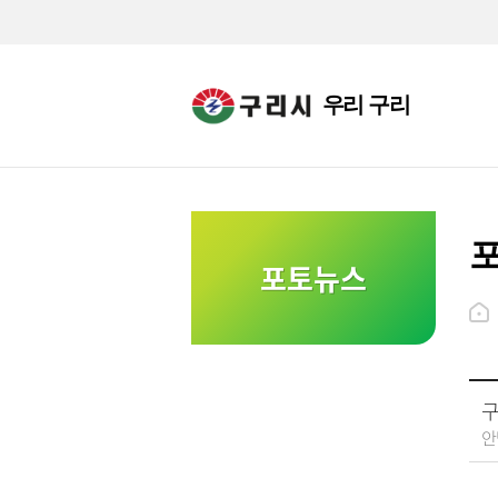
우리 구리
포토뉴스
구
안