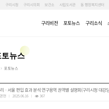
구리시청
구리시의회
보건소
시립도서관
동 행정복지센터
구리비전
포토뉴스
구리소식
포토뉴스
포토뉴스
리ㆍ서울 편입 효과 분석 연구용역 권역별 설명회(구리시청 대강당
명현
2025.06.16
367