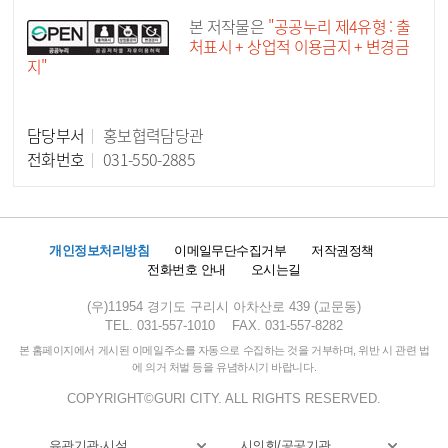
공공누리 공공저작물
본 저작물은
"공공누리 제4유형 : 출
처표시 + 상업적 이용금지 + 변경금
지"
담당부서
홍보협력담당관
담당자 정보
전화번호
031-550-2885
개인정보처리방침
이메일무단수집거부
저작권정책
전화번호 안내
오시는길
(우)11954 경기도 구리시 아차산로 439 (교문동)
TEL. 031-557-1010
FAX. 031-557-8282
본 홈페이지에서 게시된 이메일주소를 자동으로 수집하는 것을 거부하며, 위반 시 관련 법
에 의거 처벌 등을 유념하시기 바랍니다.
COPYRIGHT©GURI CITY. ALL RIGHTS RESERVED.
유관기관·시설
시의회/공공기관