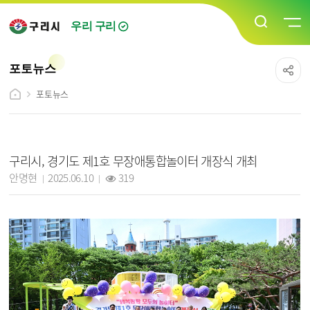
우리 구리
포토뉴스
포토뉴스
포토뉴스 상세보기 - 제목, 담당자, 작성일, 조회수, 내용, 파일 정보 제공
구리시, 경기도 제1호 무장애통합놀이터 개장식 개최
작성자 :
작성일 :
조회 :
안명현
2025.06.10
319