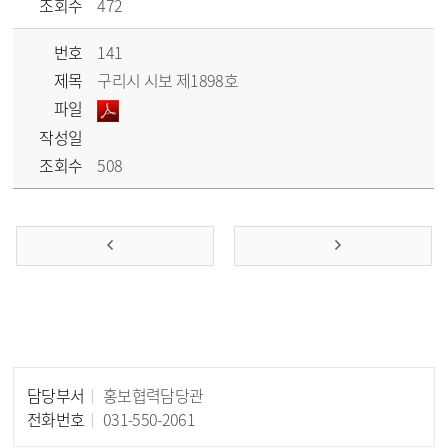
조회수
472
번호
141
제목
구리시 시보 제1898호
파일
작성일
조회수
508
담당부서
홍보협력담당관
담당자 정보
전화번호
031-550-2061