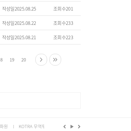
작성일
2025.08.25
조회수
201
작성일
2025.08.22
조회수
233
작성일
2025.08.21
조회수
223
18
19
20
화원
KOTRA 무역투자24
구리시의회
정부24
경기