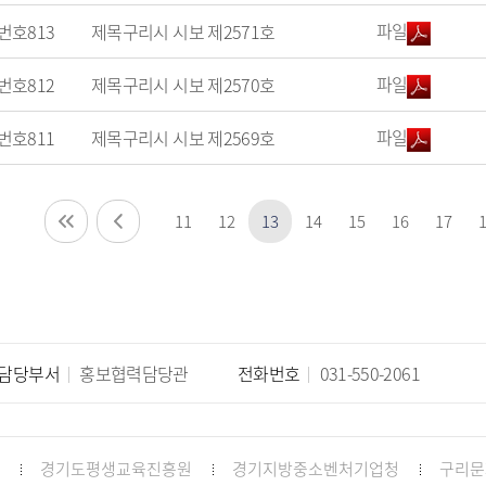
파일
번호
813
제목
구리시 시보 제2571호
파일
번호
812
제목
구리시 시보 제2570호
파일
번호
811
제목
구리시 시보 제2569호
11
12
13
14
15
16
17
담당부서
홍보협력담당관
전화번호
031-550-2061
경기도평생교육진흥원
경기지방중소벤처기업청
구리문