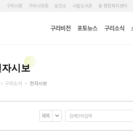
구리시청
구리시의회
보건소
시립도서관
동 행정복지센터
구리비전
포토뉴스
구리소식
전자시보
구리소식
전자시보