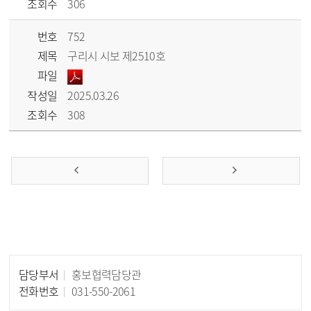
조회수
306
번호
752
제목
구리시 시보 제2510호
파일
작성일
2025.03.26
조회수
308
담당부서
홍보협력담당관
담당자 정보
전화번호
031-550-2061