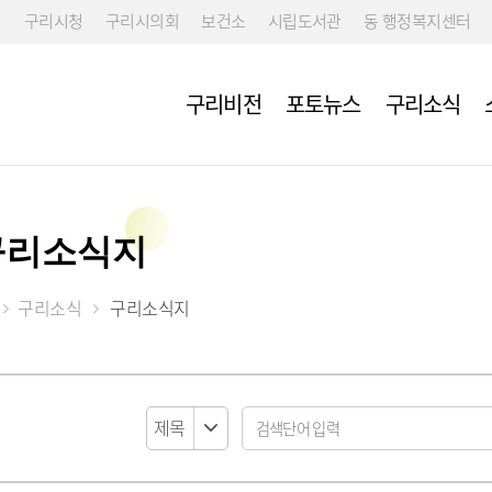
구리시청
구리시의회
보건소
시립도서관
동 행정복지센터
구리비전
포토뉴스
구리소식
구리소식지
구리소식
구리소식지