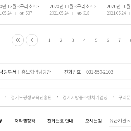
20년 12월 <구리소식>
2020년 11월 <구리소식>
2020년 10
1.05.24
537
2021.05.24
616
2021.05.24
1
2
3
4
5
6
7
담당부서
홍보협력담당관
전화번호
031-550-2103
경기도평생교육진흥원
경기지방중소벤처기업청
구리문
유관기관·
부
저작권정책
전화번호 안내
오시는길