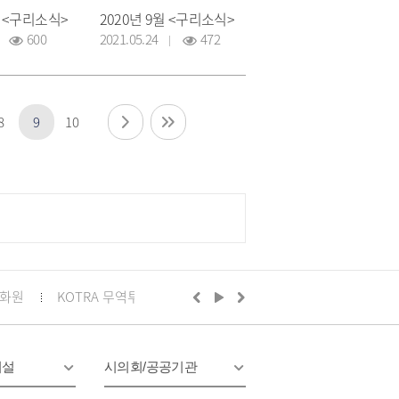
월 <구리소식>
2020년 9월 <구리소식>
600
2021.05.24
472
8
9
10
화원
KOTRA 무역투자24
구리시의회
정부24
경기
시설
시의회/공공기관