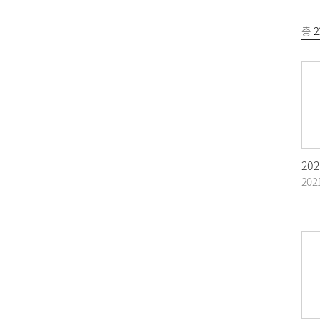
총
2
20
202