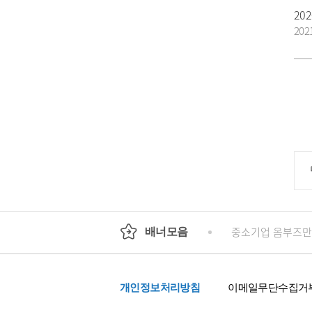
20
202
회
정부24
경기도청
행정안전부
중소기업 옴부즈만
배너모음
개인정보처리방침
이메일무단수집거