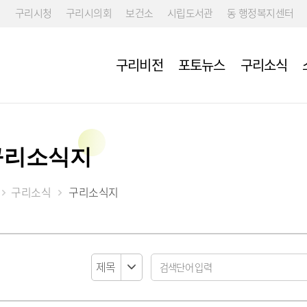
구리시청
구리시의회
보건소
시립도서관
동 행정복지센터
구리비전
포토뉴스
구리소식
구리소식지
구리소식
구리소식지