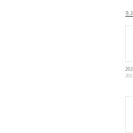
총
2
20
202