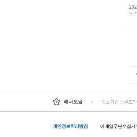
20
202
회
정부24
경기도청
행정안전부
중소기업 옴부즈만
배너모음
개인정보처리방침
이메일무단수집거