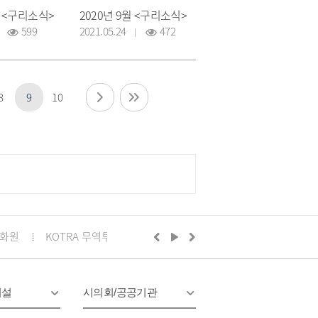
월 <구리소식>
2020년 9월 <구리소식>
599
2021.05.24
472
8
9
10
화원
KOTRA 무역투자24
구리시의회
정부24
경기
시설
시의회/공공기관