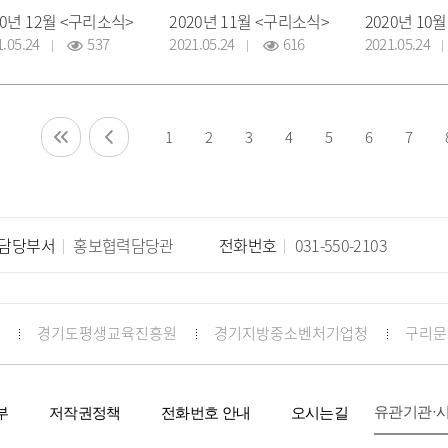
20년 12월 <구리소식>
2020년 11월 <구리소식>
2020년 10
1.05.24
537
2021.05.24
616
2021.05.24
1
2
3
4
5
6
7
담당부서
홍보협력담당관
전화번호
031-550-2103
경기도평생교육진흥원
경기지방중소벤처기업청
구리문
유관기관·
부
저작권정책
전화번호 안내
오시는길