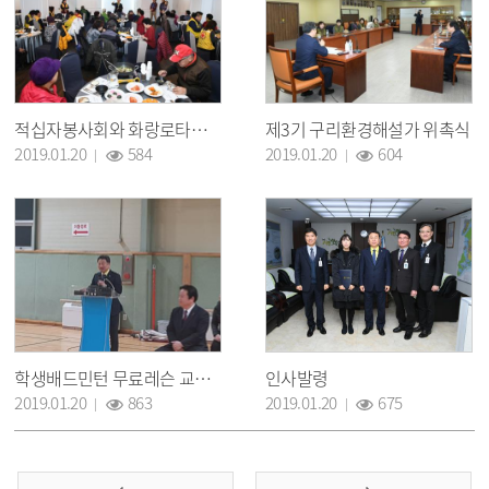
적십자봉사회와 화랑로타리클럽과 함께하는 어르신 식사대접
제3기 구리환경해설가 위촉식
조회 :
조회 :
2019.01.20
584
2019.01.20
604
학생배드민턴 무료레슨 교실 입교식
인사발령
조회 :
조회 :
2019.01.20
863
2019.01.20
675