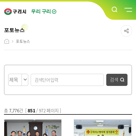
우리 구리
포토뉴스
포토뉴스
게시물 검색
검색
총
7,776
건 [
851
/ 972 페이지 ]