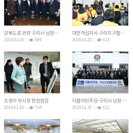
강북도로 관련 구리시-남양주시-경기도 간담회
대한적십자사 구리지구협의회 연차총회
조회 :
조회 :
2019.01.20
594
2019.01.20
613
조정아 부시장 현장점검
더블어민주당-구리시 당정협의회
조회 :
조회 :
2019.01.20
718
2019.01.20
612