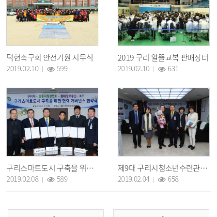
덕현축구회 안전기원 시무식
2019 구리 알뜰교복 판매장터
조회 :
조회 :
2019.02.10
599
2019.02.10
631
구리스마트도시 구축을 위한 협력 거버넌스 협약식
제9대 구리시청소년수련관장 임명
조회 :
조회 :
2019.02.08
589
2019.02.04
658