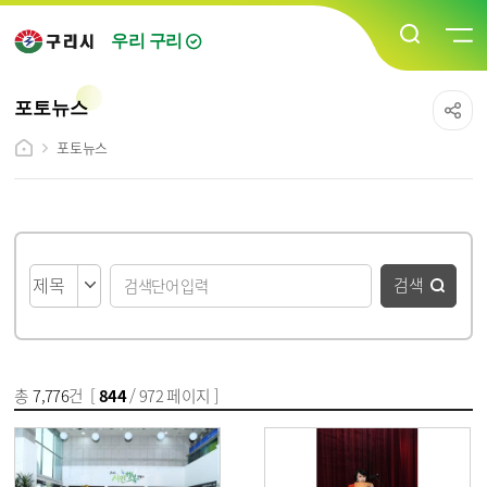
우리 구리
포토뉴스
포토뉴스
게시물 검색
검색
총
7,776
건 [
844
/ 972 페이지 ]