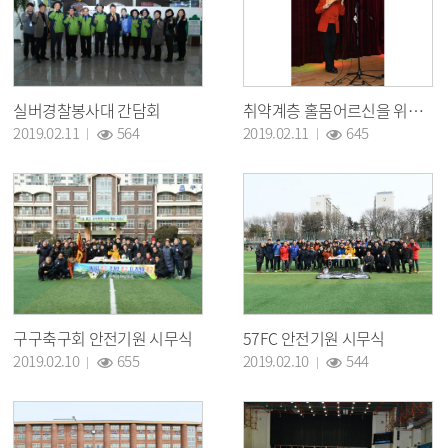
실버경찰봉사대 간담회
취약계층 홀몸어르신을 위한 자선음악회
조회 :
조회 :
2019.02.11
564
2019.02.11
645
구구축구회 안전기원 시무식
57FC 안전기원 시무식
조회 :
조회 :
2019.02.10
655
2019.02.10
544