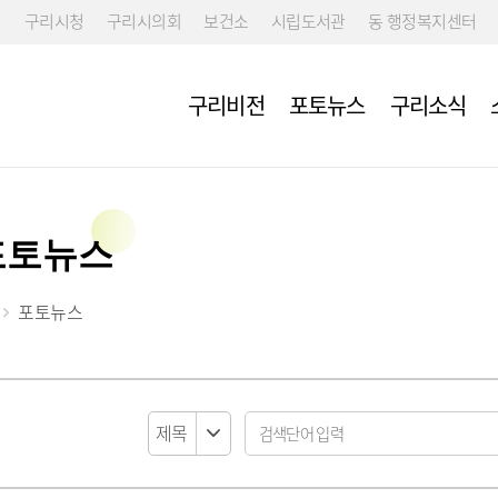
구리시청
구리시의회
보건소
시립도서관
동 행정복지센터
구리비전
포토뉴스
구리소식
포토뉴스
포토뉴스