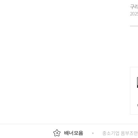
202
회
정부24
경기도청
행정안전부
중소기업 옴부즈만
배너모음