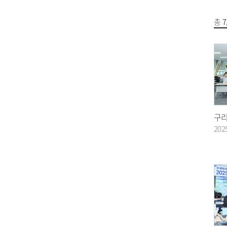
총
7
202