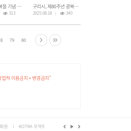
제80주년 광복절 기념 독립유공자 유가족 오찬간담회
구리시, 제80주년 광복절 경축 행사 개최
313
2025.08.18
340
78
79
80
 상업적 이용금지 + 변경금지"
화원
KOTRA 무역투자24
구리시의회
정부24
경기