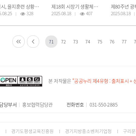
구리시, 을지훈련 상황보고 및 상황실 운영
제18회 시장기 생활체육 농구대회
5.08.25
328
2025.08.18
407
2025.08.18
71
72
73
74
75
76
77
본 저작물은
"공공누리 제4유형 : 출처표시 +
담당부서
홍보협력담당관
전화번호
031-550-2885
경기도평생교육진흥원
경기지방중소벤처기업청
구리문