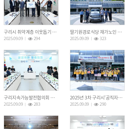
구리시 취약계층 이웃돕기 후원 기부금품 전달식
딸기원경로식당 재가노인 식사배달 차량 전달식
조회 :
조회 :
2025.09.09
294
2025.09.09
323
구리지속가능발전협의회 운영위원 월례회의
2025년 3차 구리시‘공직자와 함께하는 행복 나눔 헌혈’행사 개최
조회 :
조회 :
2025.09.09
283
2025.09.09
290