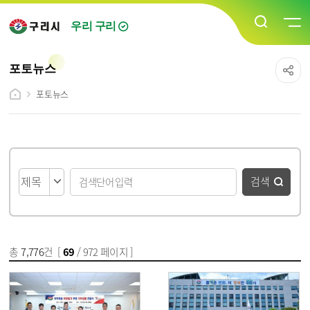
우리 구리
포토뉴스
포토뉴스
게시물 검색
검색
총
7,776
건 [
69
/ 972 페이지 ]