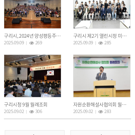
구리시, 2024년 양성평등주간 기념행사 개최
구리시 제2기 열린시정 미래혁신 준비단 2025년 상반기 정책연구 보고회 개최
조회 :
조회 :
2025.09.09
269
2025.09.09
285
구리시청 9월 월례조회
자원순환해설사협의회 월례회의
조회 :
조회 :
2025.09.02
306
2025.09.02
283