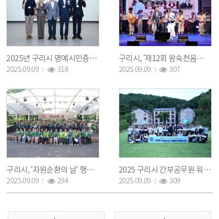
2025년 구리시 명예시민증서 수여식 개최
구리시, '제12회 왕숙천음악회' 성황리에 마쳐
조회 :
조회 :
2025.09.09
318
2025.09.09
307
구리시, ‘자원순환의 날’ 행사 개최
2025 구리시 간부공무원 워크숍
조회 :
조회 :
2025.09.09
294
2025.09.09
309