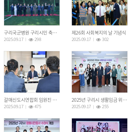
구리국군병원 구리시민 축구장 개방 개장식
제26회 사회복지의 날 기념식
조회 :
조회 :
2025.09.17
298
2025.09.17
302
갈매신도시연합회 임원진 간담회
2025년 구리시 생활임금 위원회
조회 :
조회 :
2025.09.17
475
2025.09.17
255