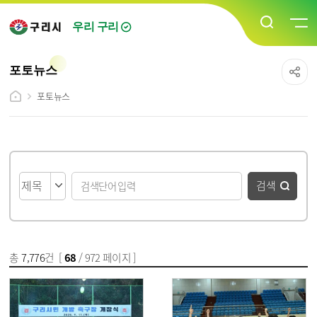
우리 구리
포토뉴스
포토뉴스
게시물 검색
검색
총
7,776
건 [
68
/ 972 페이지 ]