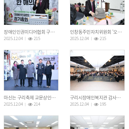
장애인인권미디어협회 구리시지회, '제1회 작은 인권영화 상영 및 정기총회' 개최
인창동주민자치위원회 '오늘, 어르신께 행복한 하루 선물' 행사 개최
조회 :
조회 :
2025.12.04
215
2025.12.04
215
마신는 구리축제 교문상인회 상권축제 개막식
구리시장애인복지관 감사의 밤 행사
조회 :
조회 :
2025.12.04
214
2025.12.04
195