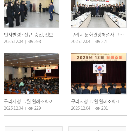
인사발령 - 신규, 승진, 전보
구리시 문화관광해설사 고구려 유적지 답사 결과 보고회
조회 :
조회 :
2025.12.04
298
2025.12.04
221
구리시청 12월 월례조회-2
구리시청 12월 월례조회-1
조회 :
조회 :
2025.12.04
229
2025.12.04
231