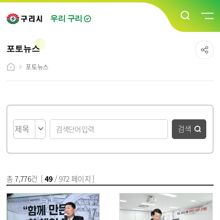
우리 구리
포토뉴스
포토뉴스
게시물 검색
검색
총
7,776
건 [
49
/ 972 페이지 ]