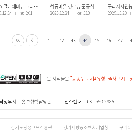
2025 갈매애비뉴 크리스마스마켓
협동마을 경로당 준공식
5.12.24
201
2025.12.24
218
2025.12.23
41
42
43
44
45
46
47
본 저작물은
"공공누리 제4유형 : 출처표시 +
담당부서
홍보협력담당관
전화번호
031-550-2885
경기도평생교육진흥원
경기지방중소벤처기업청
구리문