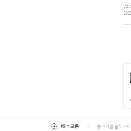
202
회
정부24
경기도청
행정안전부
중소기업 옴부즈만
배너모음