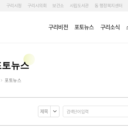
구리시청
구리시의회
보건소
시립도서관
동 행정복지센터
구리비전
포토뉴스
구리소식
포토뉴스
포토뉴스