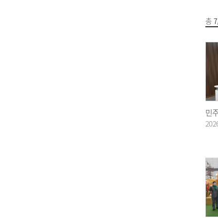
총
7
202