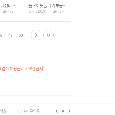
구리시자원봉사센터 우수프로그램 인증패 수여식
불우이웃돕기 기부금품 전달식
187
2025.12.23
176
48
49
50
 상업적 이용금지 + 변경금지"
화원
KOTRA 무역투자24
구리시의회
정부24
경기