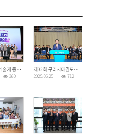
제19회 문화예술제 동화고 동문의 날
제32회 구리시태권도협회장기 태권도대회
380
2025.06.25
712