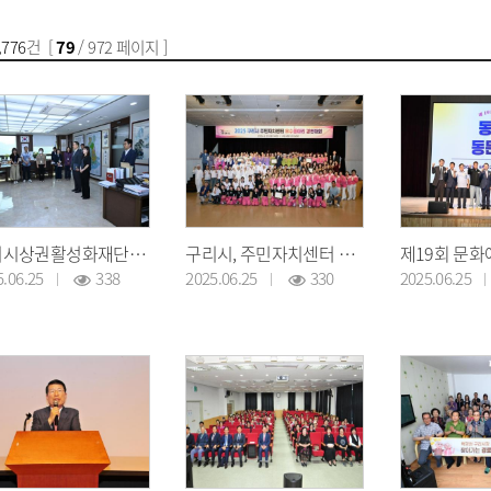
,776
건 [
79
/ 972 페이지 ]
구리시상권활성화재단 신규직원 인사발령
구리시, 주민자치센터 우수동아리 경연대회 및 시상식 개최
5.06.25
338
2025.06.25
330
2025.06.25