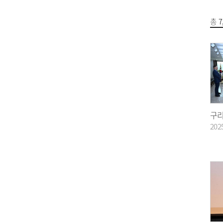
총
7
202