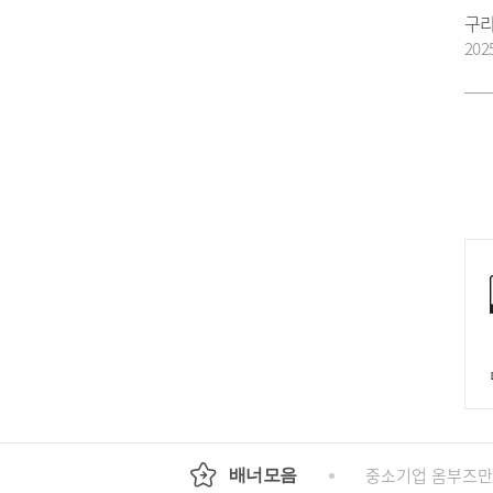
202
회
정부24
경기도청
행정안전부
중소기업 옴부즈만
배너모음