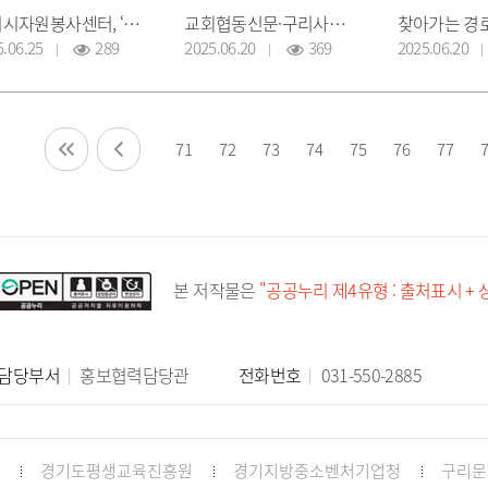
구리시자원봉사센터, ‘나봉특강’ 개최
교회협동신문·구리사랑나눔푸드뱅크, ‘제3회 대한민국 전몰군경미망인 초청 위로회’ 개최
5.06.25
289
2025.06.20
369
2025.06.20
71
72
73
74
75
76
77
본 저작물은
"공공누리 제4유형 : 출처표시 +
담당부서
홍보협력담당관
전화번호
031-550-2885
경기도평생교육진흥원
경기지방중소벤처기업청
구리문