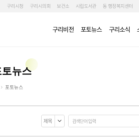
구리시청
구리시의회
보건소
시립도서관
동 행정복지센터
구리비전
포토뉴스
구리소식
포토뉴스
포토뉴스