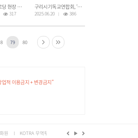
찾아가는 경로당 현장 소통 간담회(주공6단지 경로당)
구리시기독교연합회, ‘가스펠 코리아 페스트 액션 발대식’ 개최
317
2025.06.20
386
78
79
80
 상업적 이용금지 + 변경금지"
화원
KOTRA 무역투자24
구리시의회
정부24
경기