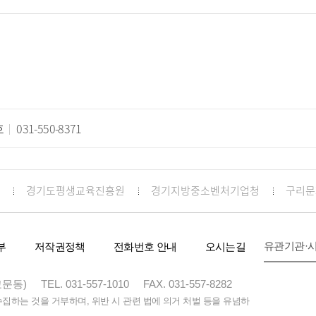
호
031-550-8371
경기도평생교육진흥원
경기지방중소벤처기업청
구리문
유관기관·
부
저작권정책
전화번호 안내
오시는길
교문동)
TEL. 031-557-1010
FAX. 031-557-8282
하는 것을 거부하며, 위반 시 관련 법에 의거 처벌 등을 유념하