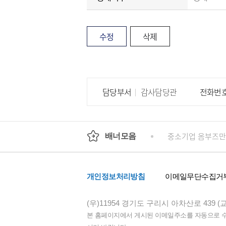
수정
삭제
담당부서
감사담당관
전화번
회
정부24
경기도청
행정안전부
중소기업 옴부즈만
배너모음
개인정보처리방침
이메일무단수집거
(우)11954 경기도 구리시 아차산로 439 (
본 홈페이지에서 게시된 이메일주소를 자동으로 수집