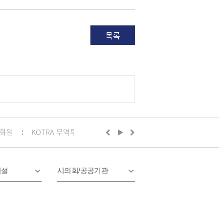
목록
화원
KOTRA 무역투자24
구리시의회
정부24
경기
시설
시의회/공공기관