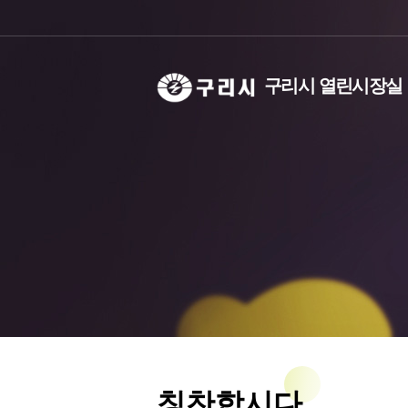
구리시 열린시장실
칭찬합시다