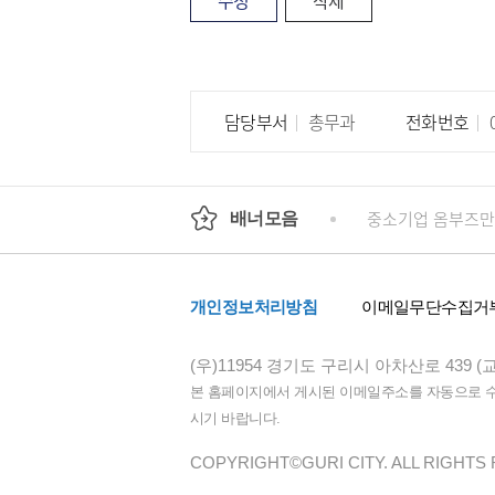
수정
삭제
담당부서
총무과
전화번호
0
회
정부24
경기도청
행정안전부
중소기업 옴부즈만
배너모음
개인정보처리방침
이메일무단수집거
(우)11954 경기도 구리시 아차산로 439 (
본 홈페이지에서 게시된 이메일주소를 자동으로 수집
시기 바랍니다.
COPYRIGHT©GURI CITY. ALL RIGHTS