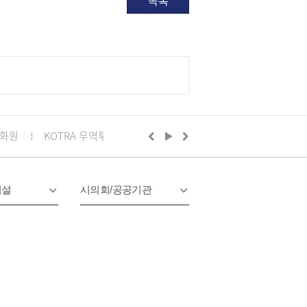
목록
화원
KOTRA 무역투자24
구리시의회
정부24
경기
시설
시의회/공공기관