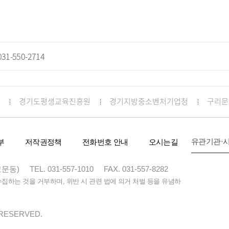
31-550-2714
경기도평생교육진흥원
경기지방중소벤처기업청
구리문
유관기관·
부
저작권정책
전화번호 안내
오시는길
교문동)
TEL. 031-557-1010
FAX. 031-557-8282
하는 것을 거부하며, 위반 시 관련 법에 의거 처벌 등을 유념하
 RESERVED.