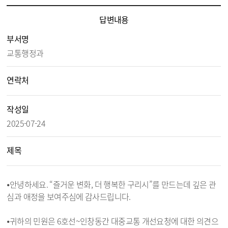
시민의 소리 답변 내용보기 - 제목, 담당부서, 담당자, 담당연락처, 내용, 첨부파일 정보 제공
답변내용
부서명
교통행정과
연락처
작성일
2025-07-24
제목
⦁안녕하세요. “즐거운 변화, 더 행복한 구리시”를 만드는데 깊은 관
심과 애정을 보여주심에 감사드립니다.
⦁귀하의 민원은 6호선~인창동간 대중교통 개선요청에 대한 의견으