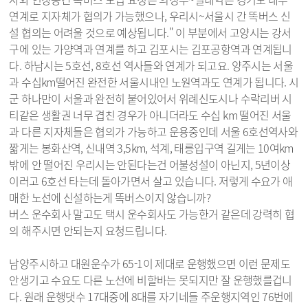
연계로 지자체가 협의가 가능했으나, 우리시~서울시 간 똑버스 신
설 협의는 어려울 것으로 예상됩니다." 이 부분에서 고양시는 강서
구에 있는 가양역과 연계를 하고 김포시는 김포공항역과 연계됩니
다. 하남시는 5호선, 8호선 역사들와 연계가 되고요. 양주시는 서울
과 수십km떨어진 완전한 서울시내인 노원역과도 연계가 됩니다. 시
군 하나만이 서울과 완전히 붙어있어서 위례신도시나 수락리버 시
티같은 생활권 너무 겹친 경우가 아니더라도 수십 km 떨어진 서울
과 다른 지자체들은 협의가 가능하고 운용중인데 서울 6호선역사와
짧게는 봉화산역, 신내역 3,5km, 석계, 태릉입구역 길게는 10여km
밖에 안 떨어진 우리시는 안된다는건 어불성설이 아닌지, 5년이상
이러고 6호선 타는데 돌아가면서 살고 있습니다. 저렇게 수요가 애
매한 노선에 신설하는게 똑버스이지 않습니까?
버스 운수회사 말고도 택시 운수회사도 가능한거 같은데 강력히 협
의 해주시면 안되는지 요청드립니다.
남양주시하고 대원운수가 65-1이 제대로 운행했으면 이런 문제도
안생기고 수요도 다른 노선에 비할바는 못되지만 잘 운행했를겁니
다. 원래 운행댓수 17대중에 8대를 자기네들 주운행지역인 76번에