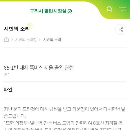
구리시 열린시장실
시민의 소리
시민의 소리함
시민의 소리
시민의 소리 상세보기 - 제목, 작성자, 연락처, 이메일, 파일, 내용, 공개여부 정보 제공
65-1번 대체 똑버스 서울 출입 관련
작성자 :
조*
파일
지난 문의 드린것에 대해 답변을 받고 의문점이 있어서 다시한번 말
씀드립니다.
"또한 의정부~별내역 간 똑버스 도입과 관련하여 6호선 지하철 역
사와 인창동간 똑버스 도입 요청은 의정부~별내역은 경기도 내부