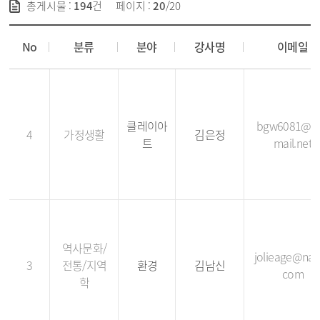
총게시물 :
194
건
페이지 :
20
/20
강사 등록현황 - No, 분류, 분야, 강사명, 이메일, 전화번호, 등록일
No
분류
분야
강사명
이메일
클레이아
bgw6081@h
4
가정생활
김은정
트
mail.net
역사문화/
jolieage@nav
3
전통/지역
환경
김남신
com
학