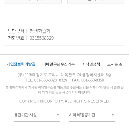
담당부서
평생학습과
담당자 정보
전화번호
0315508329
개인정보처리방침
이메일무단수집거부
저작권정책
오시는 길
(우) 11940 경기도 구리시 체육관로 74 행정복지센터 6층
TEL. 031-550-8328~8329
FAX. 031-550-8350
본 홈페이지에서 게시된 이메일주소를 자동으로 수집하는 것을 거부하며, 위반 시 관련 법
에 의거 처벌 등을 유념하시기 바랍니다.
COPYRIGHT©GURI CITY. ALL RIGHTS RESERVED.
유관기관·시설
시의회/공공기관