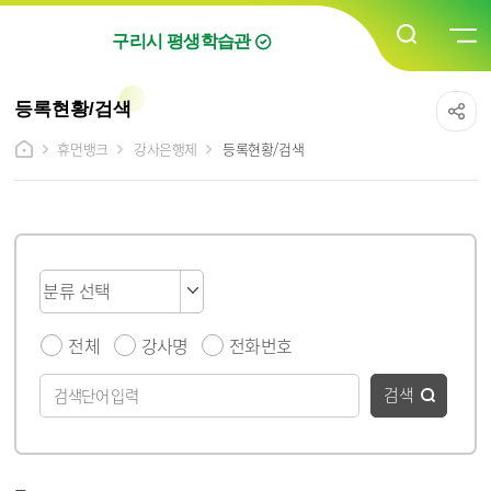
구리시 평생학습관
등록현황/검색
휴먼뱅크
강사은행제
등록현황/검색
게시물 검색
전체
강사명
전화번호
검색