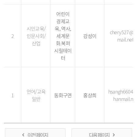
어린이
경제교
시민교육/
육, 역사,
chery527@h
2
인문사회/
세계문
강성이
mail.net
산업
화.북퍼
시릴테이
터
언어/교육
hsangh6604
1
동화구연
홍상희
일반
hanmail.ne
이전 페이지
다음 페이지