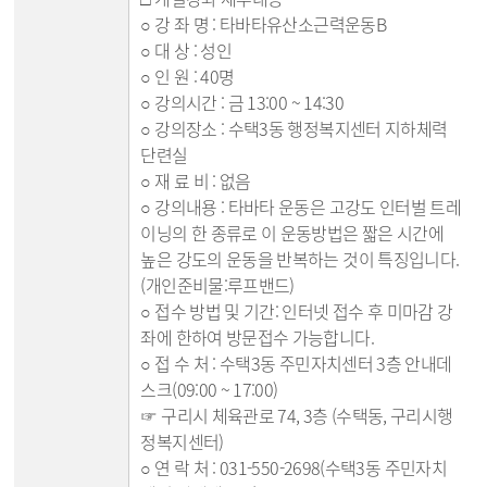
○ 강 좌 명 : 타바타유산소근력운동B
○ 대 상 : 성인
○ 인 원 : 40명
○ 강의시간 : 금 13:00 ~ 14:30
○ 강의장소 : 수택3동 행정복지센터 지하체력
단련실
○ 재 료 비 : 없음
○ 강의내용 : 타바타 운동은 고강도 인터벌 트레
이닝의 한 종류로 이 운동방법은 짧은 시간에
높은 강도의 운동을 반복하는 것이 특징입니다.
(개인준비물:루프밴드)
○ 접수 방법 및 기간: 인터넷 접수 후 미마감 강
좌에 한하여 방문접수 가능합니다.
○ 접 수 처 : 수택3동 주민자치센터 3층 안내데
스크(09:00 ~ 17:00)
☞ 구리시 체육관로 74, 3층 (수택동, 구리시행
정복지센터)
○ 연 락 처 : 031-550-2698(수택3동 주민자치