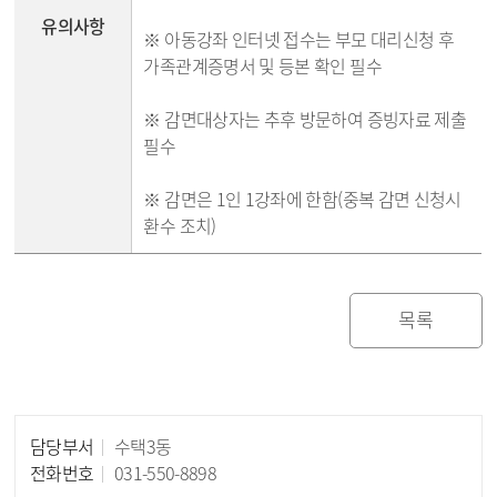
유의사항
※ 아동강좌 인터넷 접수는 부모 대리신청 후
가족관계증명서 및 등본 확인 필수
※ 감면대상자는 추후 방문하여 증빙자료 제출
필수
※ 감면은 1인 1강좌에 한함(중복 감면 신청시
환수 조치)
목록
담당부서
수택3동
담당자 정보
전화번호
031-550-8898