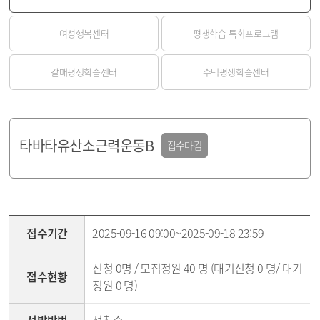
여성행복센터
평생학습 특화프로그램
갈매평생학습센터
수택평생학습센터
타바타유산소근력운동B
접수마감
강좌조회 - 접수기간,접수현황,선발방법,신청방법,교육대상,교육기간,교육시간,교육장,강사명,수강료,문의전화,강의소개 순
접수기간
2025-09-16 09:00~2025-09-18 23:59
신청 0명 / 모집정원 40 명 (대기신청 0 명/ 대기
접수현황
정원 0 명)