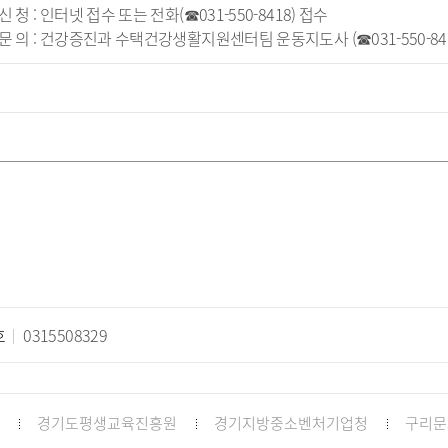
 신 청 : 인터넷 접수 또는 전화(☎031-550-8418) 접수
 문 의 : 건강증진과 수택건강생활지원센터팀 운동지도사 (☎031-550-841
호
0315508329
경기도평생교육진흥원
경기지방중소벤처기업청
구리문