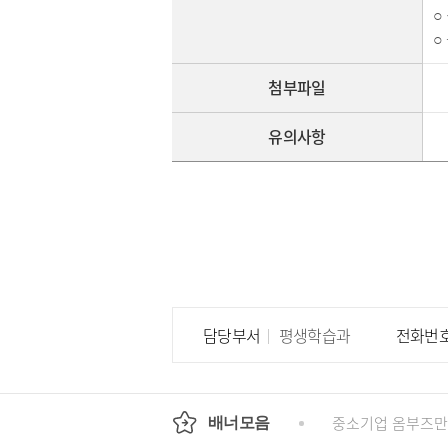
○
○
첨부파일
유의사항
담당부서
평생학습과
전화번
회
정부24
경기도청
행정안전부
중소기업 옴부즈만
배너모음