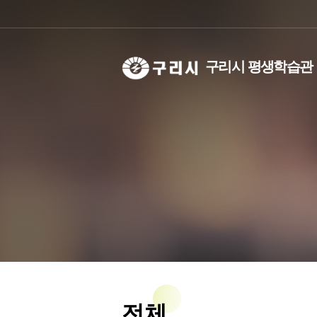
구리시 평생학습관
선언문
기관별 분류
학습동아리란?
비전
강사은
인사말
교육대상별 분류
학습동아리실 대관
주요사
등록현
연혁
등록현황/검색
성과공
등록
조례
등록
직원안
축제소
오시는길
우리동네학습공간
전체