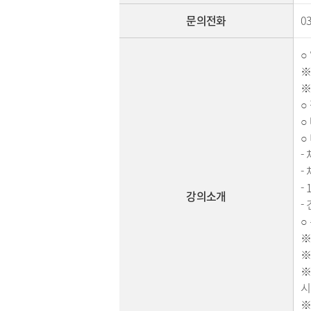
문의전화
0
○
※
※
○
○
○
-
-
-
강의소개
-
○
※
※
※
시
※