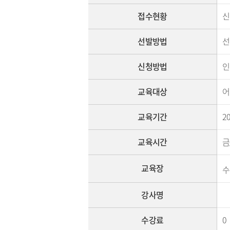
접수현황
신
선발방법
선
신청방법
인
교육대상
어
교육기간
20
교육시간
금/
교육장
수
강사명
수강료
0