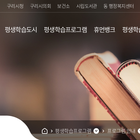
구리시청
구리시의회
보건소
시립도서관
동 행정복지센터
평생학습도시
평생학습프로그램
휴먼뱅크
평생학
행제란?
평생교육 기관안내
업
황/검색
평생학습지도
유
내
개
평생학습프로그램
프로그램 안내