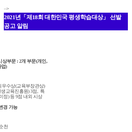
-->
2021년「제18회 대한민국 평생학습대상」 선발
공고 알림
시상부문 : 2개 부문(개인,
사업)
, 최우수상(교육부장관상)
평생교육진흥원) 3점, 특
정) 등 9점 내외 시상
변경 가능
도 순천