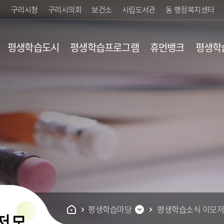
구리시청
구리시의회
보건소
시립도서관
동 행정복지센터
평생학습도시
평생학습프로그램
휴먼뱅크
평생학
행제란?
평생교육 기관안내
업
황/검색
평생학습지도
유
내
개
평생학습마당
평생학습소식 이모
저모