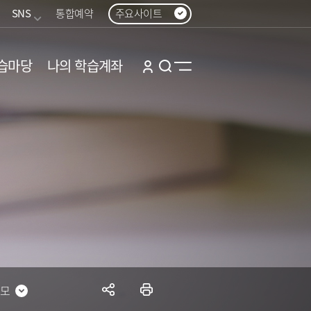
SNS
통합예약
주요사이트
습마당
나의 학습계좌
저모