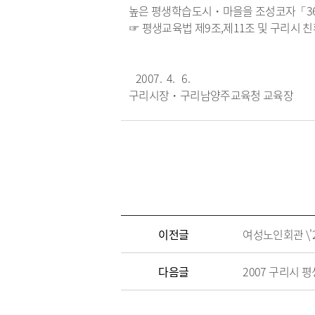
높은 평생학습도시・마을을 조성코자「365
☞ 평생교육법 제9조,제11조 및 구리시 
2007. 4. 6.
구리시장・구리남양주교육청 교육장
이전글
여성노인회관 \'
다음글
2007 구리시 