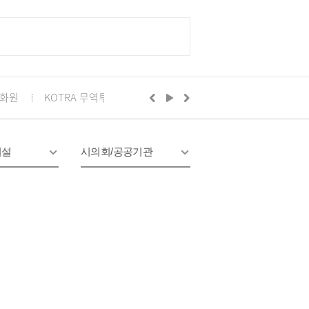
화원
KOTRA 무역투자24
구리시의회
정부24
경기
시설
시의회/공공기관