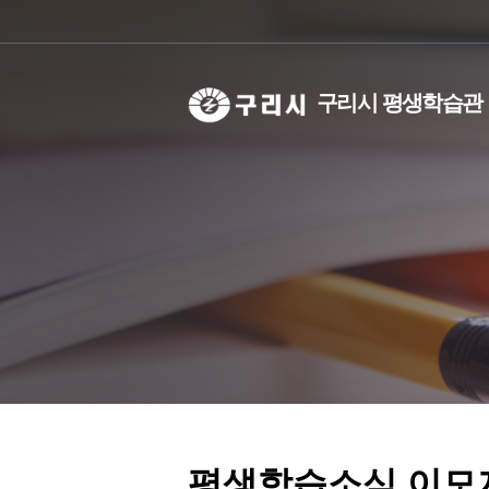
구리시 평생학습관
선언문
기관별 분류
학습동아리란?
비전
강사은
인사말
교육대상별 분류
학습동아리실 대관
주요사
등록현
연혁
등록현황/검색
성과공
등록
조례
등록
직원안
축제소
오시는길
우리동네학습공간
평생학습소식 이모