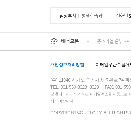
담당부서
평생학습과
전화번
회
정부24
경기도청
행정안전부
중소기업 옴부즈만
배너모음
개인정보처리방침
이메일무단수집거
(우) 11940 경기도 구리시 체육관로 74
TEL. 031-550-8328~8329
FAX. 031-550
본 홈페이지에서 게시된 이메일주소를 자동으로 수집
시기 바랍니다.
COPYRIGHT©GURI CITY. ALL RIGHTS