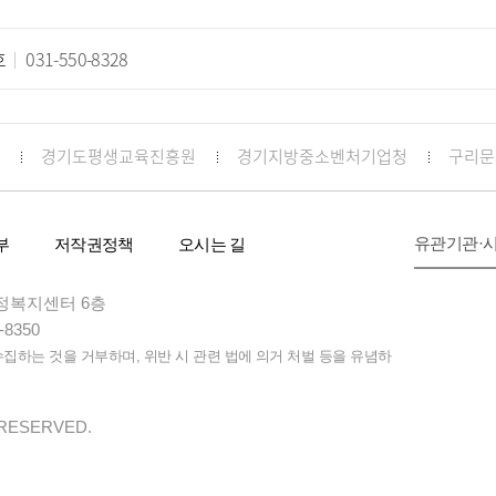
호
031-550-8328
경기도평생교육진흥원
경기지방중소벤처기업청
구리문
유관기관·
부
저작권정책
오시는 길
 행정복지센터 6층
-8350
하는 것을 거부하며, 위반 시 관련 법에 의거 처벌 등을 유념하
 RESERVED.