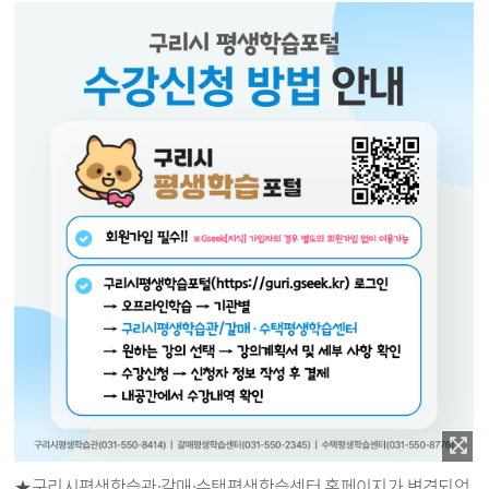
★구리시평생학습관·갈매·수택평생학습센터 홈페이지가 변경되었