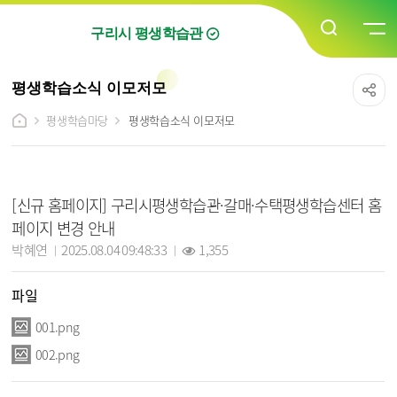
구리시 평생학습관
평생학습소식 이모저모
평생학습마당
평생학습소식 이모저모
평생학습소식 이모저모 상세보기 - 제목, 담당자, 작성일, 조회수, 파일, 내용 정보 제공
[신규 홈페이지] 구리시평생학습관·갈매·수택평생학습센터 홈
페이지 변경 안내
작성자 :
작성일 :
조회 :
박혜연
2025.08.04 09:48:33
1,355
파일
001.png
002.png