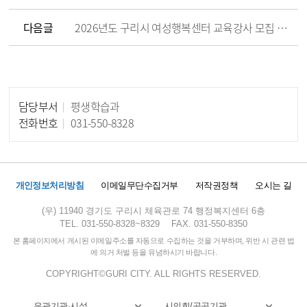
다음글
2026년도 구리시 여성행복센터 교육강사 모집 공고
담당부서
평생학습과
담당자 정보
전화번호
031-550-8328
개인정보처리방침
이메일무단수집거부
저작권정책
오시는 길
(우) 11940 경기도 구리시 체육관로 74 행정복지센터 6층
TEL. 031-550-8328~8329
FAX. 031-550-8350
본 홈페이지에서 게시된 이메일주소를 자동으로 수집하는 것을 거부하며, 위반 시 관련 법
에 의거 처벌 등을 유념하시기 바랍니다.
COPYRIGHT©GURI CITY. ALL RIGHTS RESERVED.
유관기관·시설
시의회/공공기관