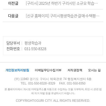
이전글
[구리시] 2025년 하반기 구리시민 소규모 학습모임 지원사업
다음글
[신규 홈페이지] 구리시평생학습관·갈매·수택평생학습센터 홈페이지 변경 안내
담당부서
평생학습과
담당자 정보
전화번호
031-550-8328
개인정보처리방침
이메일무단수집거부
저작권정책
오시는 길
(우) 11940 경기도 구리시 체육관로 74 행정복지센터 6층
TEL. 031-550-8328~8329
FAX. 031-550-8350
본 홈페이지에서 게시된 이메일주소를 자동으로 수집하는 것을 거부하며, 위반 시 관련 법
에 의거 처벌 등을 유념하시기 바랍니다.
COPYRIGHT©GURI CITY. ALL RIGHTS RESERVED.