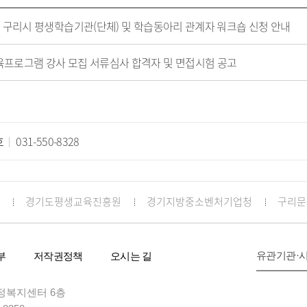
3년 구리시 평생학습기관(단체) 및 학습동아리 관계자 워크숍 신청 안내
교육프로그램 강사 모집 서류심사 합격자 및 면접시험 공고
호
031-550-8328
경기도평생교육진흥원
경기지방중소벤처기업청
구리문
유관기관·
부
저작권정책
오시는 길
 행정복지센터 6층