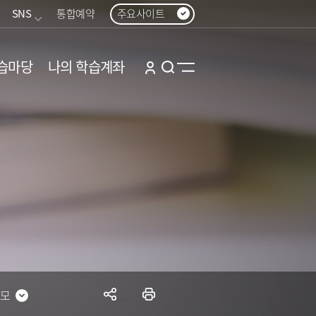
SNS
통합예약
주요사이트
습마당
나의 학습계좌
저모