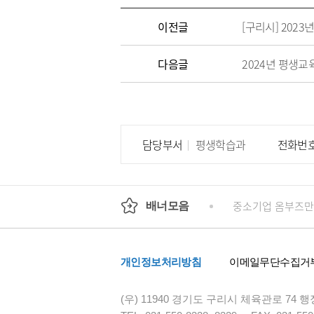
이전글
[구리시] 202
다음글
2024년 평생
담당부서
평생학습과
전화번
회
정부24
경기도청
행정안전부
중소기업 옴부즈만
배너모음
개인정보처리방침
이메일무단수집거
(우) 11940 경기도 구리시 체육관로 74