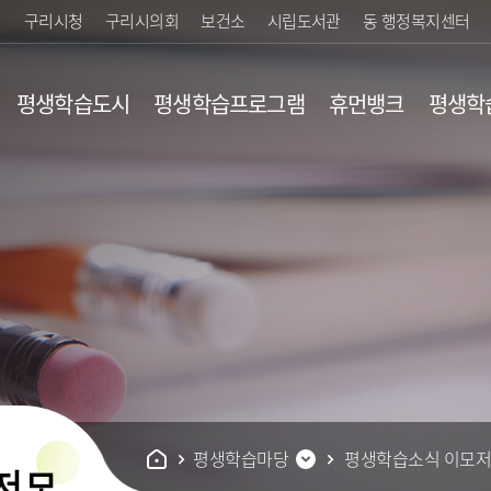
구리시청
구리시의회
보건소
시립도서관
동 행정복지센터
평생학습도시
평생학습프로그램
휴먼뱅크
평생학
행제란?
평생교육 기관안내
업
황/검색
평생학습지도
유
내
개
평생학습마당
평생학습소식 이모
저모