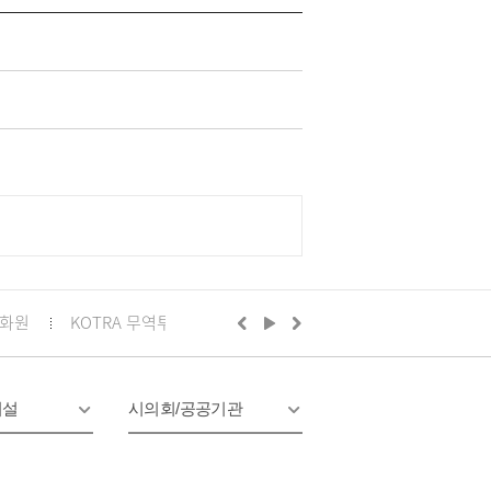
화원
KOTRA 무역투자24
구리시의회
정부24
경기
시설
시의회/공공기관