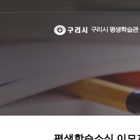
구리시 평생학습관
선언문
기관별 분류
학습동아리란?
비전
강사은
인사말
교육대상별 분류
학습동아리실 대관
주요사
등록현
연혁
등록현황/검색
성과공
등록
조례
등록
직원안
축제소
오시는길
우리동네학습공간
평생학습소식 이모