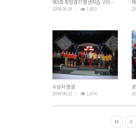
제3회 희망경기 평생학습 구리축제
2008.09.29
1,603
20
수상자 영광
경
2008.09.25
1,074
20