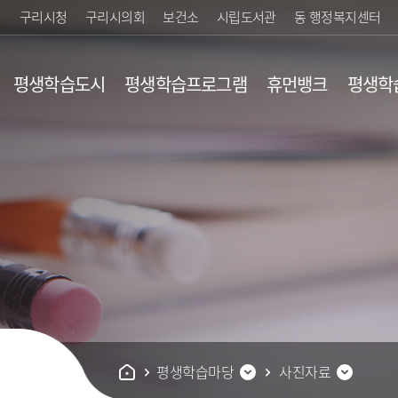
구리시청
구리시의회
보건소
시립도서관
동 행정복지센터
평생학습도시
평생학습프로그램
휴먼뱅크
평생학
행제란?
평생교육 기관안내
업
황/검색
평생학습지도
유
내
개
평생학습마당
사진자료