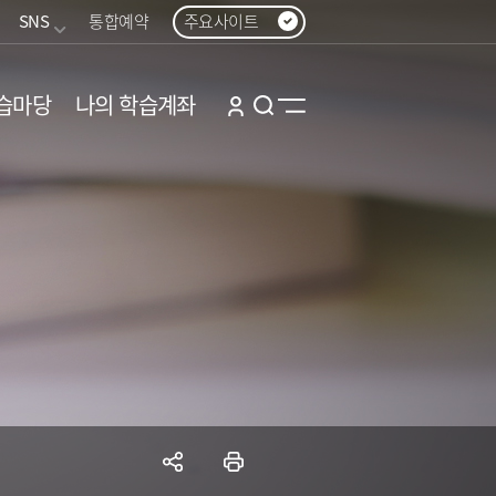
SNS
통합예약
주요사이트
습마당
나의 학습계좌