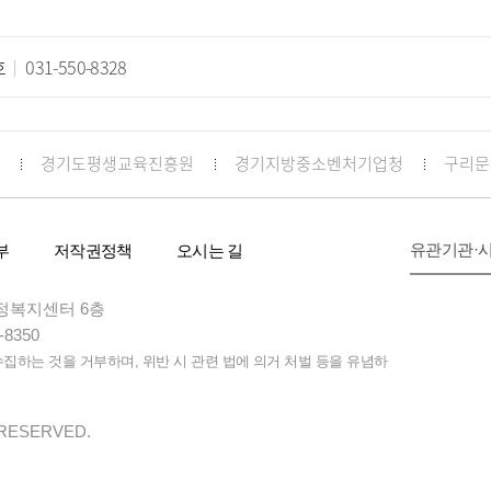
호
031-550-8328
경기도평생교육진흥원
경기지방중소벤처기업청
구리문
유관기관·
부
저작권정책
오시는 길
 행정복지센터 6층
-8350
하는 것을 거부하며, 위반 시 관련 법에 의거 처벌 등을 유념하
 RESERVED.