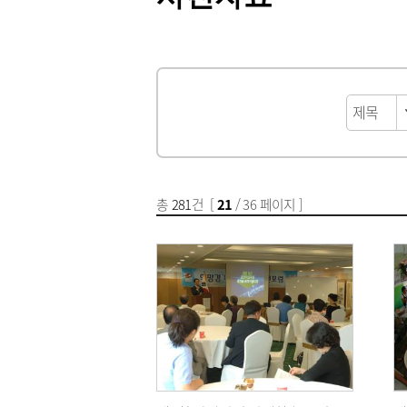
총
281
건 [
21
/ 36 페이지 ]