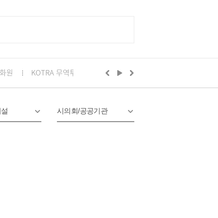
화원
KOTRA 무역투자24
구리시의회
정부24
경기
시설
시의회/공공기관