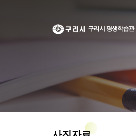
구리시 평생학습관
선언문
기관별 분류
학습동아리란?
비전
강사은
인사말
교육대상별 분류
학습동아리실 대관
주요사
등록현
연혁
등록현황/검색
성과공
등록
조례
등록
직원안
축제소
오시는길
우리동네학습공간
사진자료