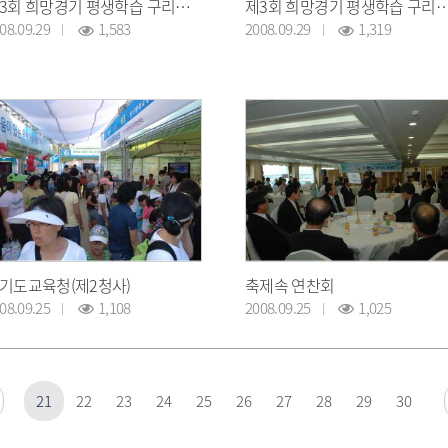
제3회 희망경기 평생학습 구리축제
제3회 희망경기 평생학습 구리축제
08.09.29
1,583
2008.09.29
1,319
기도교육청(제2청사)
축제속 연찬회
08.09.25
1,108
2008.09.25
1,025
21
22
23
24
25
26
27
28
29
30