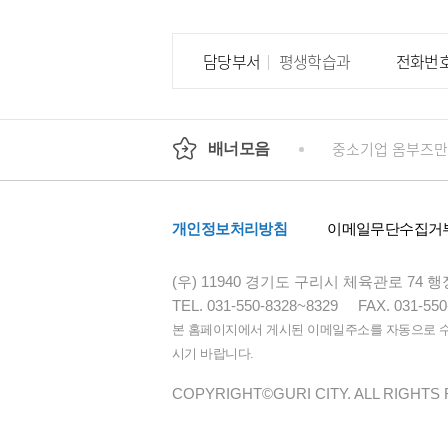
담당부서
평생학습과
전화번
회
정부24
경기도청
행정안전부
중소기업 옴부즈만
배너모음
개인정보처리방침
이메일무단수집거
(우) 11940 경기도 구리시 체육관로 74
TEL. 031-550-8328~8329
FAX. 031-550
본 홈페이지에서 게시된 이메일주소를 자동으로 수집
시기 바랍니다.
COPYRIGHT©GURI CITY. ALL RIGHTS