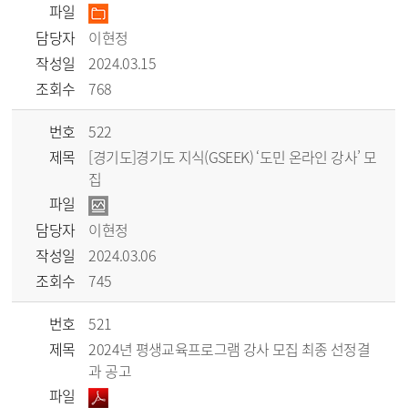
파일
담당자
이현정
작성일
2024.03.15
조회수
768
번호
522
제목
[경기도]경기도 지식(GSEEK) ‘도민 온라인 강사’ 모
집
파일
담당자
이현정
작성일
2024.03.06
조회수
745
번호
521
제목
2024년 평생교육프로그램 강사 모집 최종 선정결
과 공고
파일