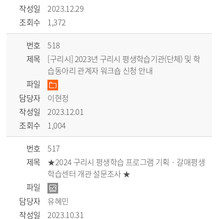
작성일
2023.12.29
조회수
1,372
번호
518
제목
[구리시] 2023년 구리시 평생학습기관(단체) 및 학
습동아리 관계자 워크숍 신청 안내
파일
담당자
이현정
작성일
2023.12.01
조회수
1,004
번호
517
제목
★2024 구리시 평생학습 프로그램 기획 · 갈매평생
학습센터 개관 설문조사 ★
파일
담당자
유혜민
작성일
2023.10.31