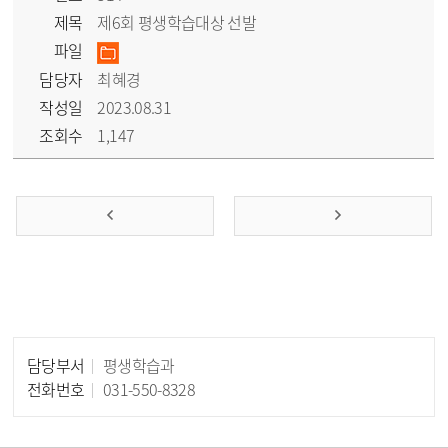
제목
제6회 평생학습대상 선발
파일
담당자
최혜경
작성일
2023.08.31
조회수
1,147
담당부서
평생학습과
담당자 정보
전화번호
031-550-8328