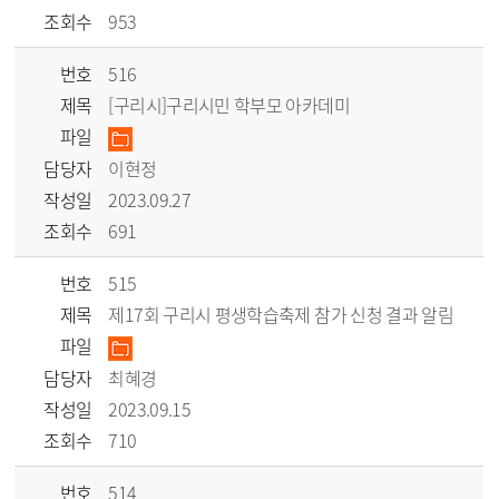
조회수
953
번호
516
제목
[구리시]구리시민 학부모 아카데미
파일
담당자
이현정
작성일
2023.09.27
조회수
691
번호
515
제목
제17회 구리시 평생학습축제 참가 신청 결과 알림
파일
담당자
최혜경
작성일
2023.09.15
조회수
710
번호
514