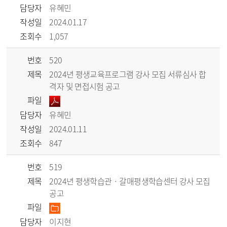
담당자
유혜민
작성일
2024.01.17
조회수
1,057
번호
520
제목
2024년 평생교육프로그램 강사 모집 서류심사 합
격자 및 면접시험 공고
파일
담당자
유혜민
작성일
2024.01.11
조회수
847
번호
519
제목
2024년 평생학습관 · 갈매평생학습센터 강사 모집
공고
파일
담당자
이지현