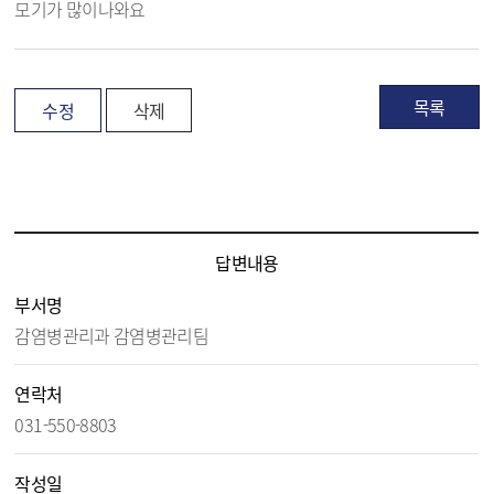
모기가 많이나와요
목록
수정
삭제
모기서식지 신고센터 답변 내용보기 - 제목, 담당부서, 담당자, 담당연락처, 내용, 첨부파일 정보 제공
답변내용
부서명
감염병관리과 감염병관리팀
연락처
031-550-8803
작성일