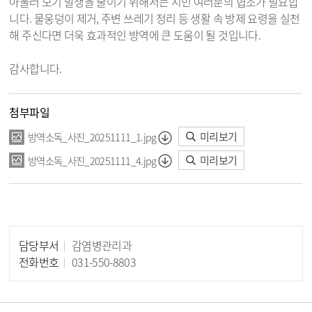
아울러 모기 발생을 줄이기 위해서는 시민 여러분의 협조가 필요합
니다. 물웅덩이 제거, 주변 쓰레기 정리 등 생활 속 방제 요령을 실천
해 주신다면 더욱 효과적인 방역에 큰 도움이 될 것입니다.
감사합니다.
첨부파일
미리보기
방역소독_사진_20251111_1.jpg
미리보기
방역소독_사진_20251111_4.jpg
담당부서
감염병관리과
담당자 정보
전화번호
031-550-8803