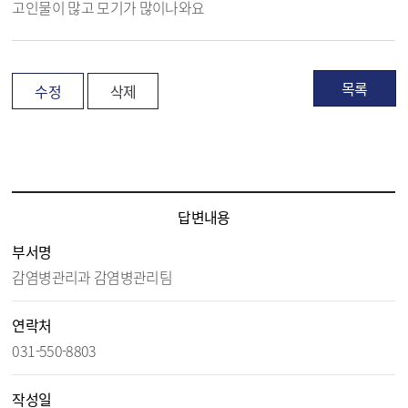
고인물이 많고 모기가 많이나와요
목록
수정
삭제
모기서식지 신고센터 답변 내용보기 - 제목, 담당부서, 담당자, 담당연락처, 내용, 첨부파일 정보 제공
답변내용
부서명
감염병관리과 감염병관리팀
연락처
031-550-8803
작성일