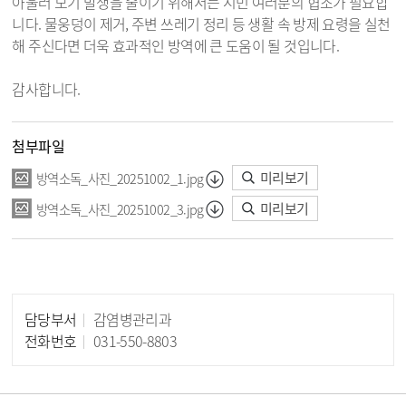
아울러 모기 발생을 줄이기 위해서는 시민 여러분의 협조가 필요합
니다. 물웅덩이 제거, 주변 쓰레기 정리 등 생활 속 방제 요령을 실천
해 주신다면 더욱 효과적인 방역에 큰 도움이 될 것입니다.
감사합니다.
첨부파일
미리보기
방역소독_사진_20251002_1.jpg
미리보기
방역소독_사진_20251002_3.jpg
담당부서
감염병관리과
담당자 정보
전화번호
031-550-8803