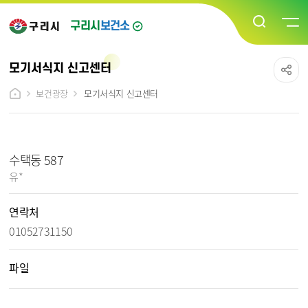
구리시
보건소
모기서식지 신고센터
보건광장
모기서식지 신고센터
모기서식지 신고센터 상세보기 - 제목, 작성자, 연락처, 파일, 내용 정보 제공
수택동 587
작성자 :
유*
연락처
01052731150
파일